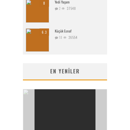
Yedi Yaşam
8
2
37548
Küçük Esnaf
6.3
18
26554
EN YENILER