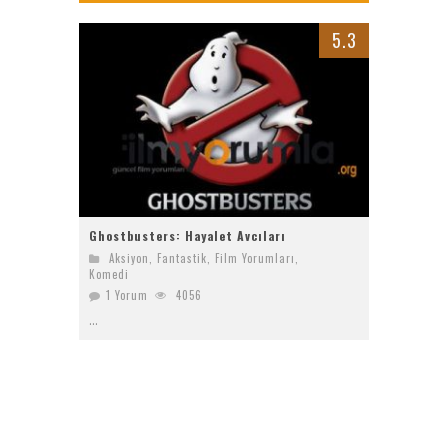
Bayanların Sohbet Numaralarını Nereden Bulurum
5.3
Ziyaret (The Visit)
2017 Filmleri FullHDFilmin.com
Kriptoya yeni katılacaklara Bitget’te başlamak için 6 sebep!
Ghostbusters: Hayalet Avcıları
Aksiyon
,
Fantastik
,
Film Yorumları
,
Komedi
1 Yorum
4056
...