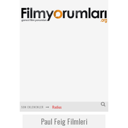
Radius
SON EKLENENLER
Filmlabs.co ile İngilizce Altyazılı Film İzle
Paul Feig Filmleri