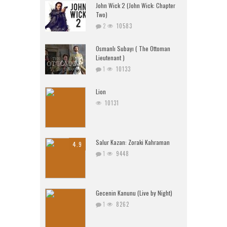
John Wick 2 (John Wick: Chapter
Two)
2
10583
Osmanlı Subayı ( The Ottoman
Lieutenant )
1
10133
Lion
10131
Salur Kazan: Zoraki Kahraman
4.9
1
9448
Gecenin Kanunu (Live by Night)
1
8262