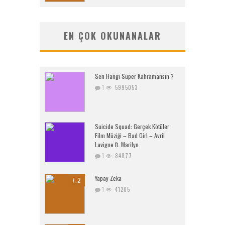
EN ÇOK OKUNANALAR
Sen Hangi Süper Kahramansın ?
1
5995053
Suicide Squad: Gerçek Kötüler
Film Müziği – Bad Girl – Avril
Lavigne ft. Marilyn
1
84877
Yapay Zeka
7.2
1
41205