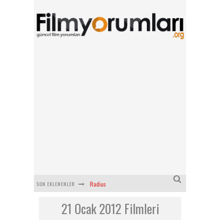
Radius
SON EKLENENLER
Filmlabs.co ile İngilizce Altyazılı Film İzle
21 Ocak 2012 Filmleri