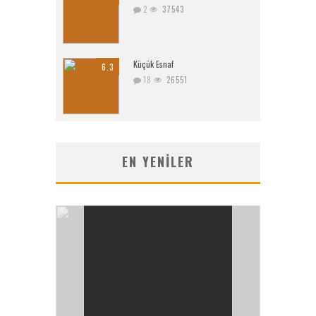
2
37543
Küçük Esnaf
6.3
18
26551
EN YENILER