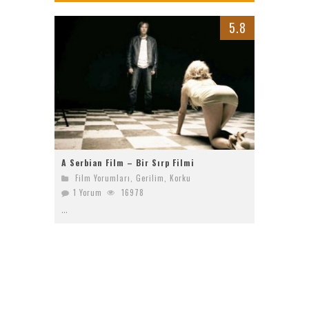
Bayanların Sohbet Numaralarını Nereden Bulurum
5.8
Ziyaret (The Visit)
2017 Filmleri FullHDFilmin.com
Kriptoya yeni katılacaklara Bitget’te başlamak için 6 sebep!
A Serbian Film – Bir Sırp Filmi
Film Yorumları
,
Gerilim
,
Korku
1 Yorum
16978
...