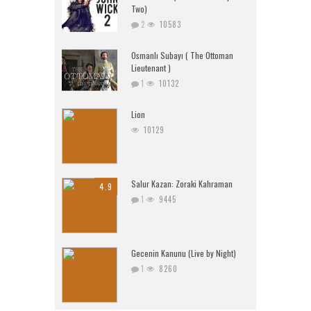
Two)
2
10583
Osmanlı Subayı ( The Ottoman
Lieutenant )
1
10132
Lion
10129
Salur Kazan: Zoraki Kahraman
4.9
1
9445
Gecenin Kanunu (Live by Night)
1
8260