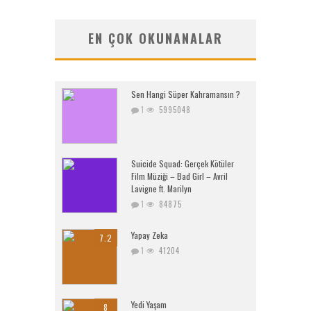
EN ÇOK OKUNANALAR
Sen Hangi Süper Kahramansın ?
1
5995048
Suicide Squad: Gerçek Kötüler
Film Müziği – Bad Girl – Avril
Lavigne ft. Marilyn
1
84875
Yapay Zeka
7.2
1
41204
Yedi Yaşam
8