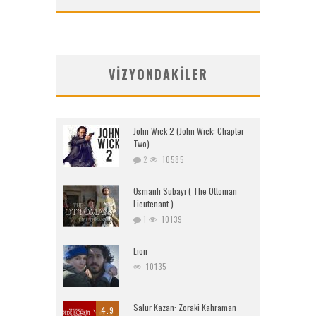
VIZYONDAKILER
John Wick 2 (John Wick: Chapter
Two)
2
10585
Osmanlı Subayı ( The Ottoman
Lieutenant )
1
10139
Lion
10135
Salur Kazan: Zoraki Kahraman
4.9