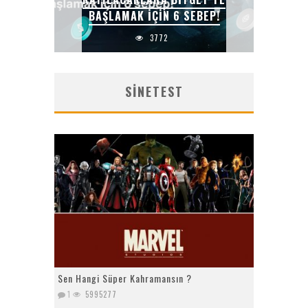
T)
BAŞLAMAK IÇIN 6 SEBEP!
3772
SINETEST
Sen Hangi Süper Kahramansın ?
1
5995277