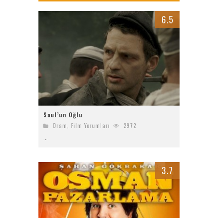
Bayanların Sohbet Numaralarını Nereden Bulurum
6.5
Ziyaret (The Visit)
2017 Filmleri FullHDFilmin.com
Kriptoya yeni katılacaklara Bitget’te başlamak için 6 sebep!
Saul’un Oğlu
Dram
,
Film Yorumları
2972
...
3.7