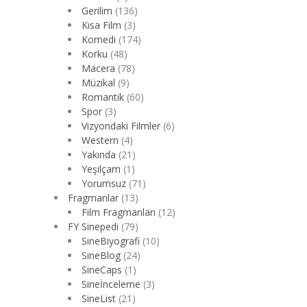
Gerilim
(136)
Kısa Film
(3)
Komedi
(174)
Korku
(48)
Macera
(78)
Müzikal
(9)
Romantik
(60)
Spor
(3)
Vizyondaki Filmler
(6)
Western
(4)
Yakında
(21)
Yeşilçam
(1)
Yorumsuz
(71)
Fragmanlar
(13)
Film Fragmanları
(12)
FY Sinepedi
(79)
SineBiyografi
(10)
SineBlog
(24)
SineCaps
(1)
Sineİnceleme
(3)
SineList
(21)