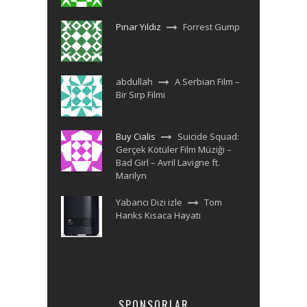
Pınar Yıldız
Forrest Gump
abdullah
A Serbian Film –
Bir Sırp Filmi
Buy Cialis
Suicide Squad:
Gerçek Kötüler Film Müziği –
Bad Girl – Avril Lavigne ft.
Marilyn
Yabancı Dizi izle
Tom
Hanks Kısaca Hayatı
SPONSORLAR