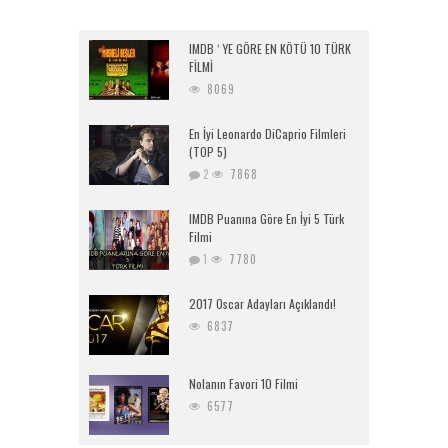
IMDB ‘ YE GÖRE EN KÖTÜ 10 TÜRK
FİLMİ
8069
En İyi Leonardo DiCaprio Filmleri
(TOP 5)
2
7868
IMDB Puanına Göre En İyi 5 Türk
Filmi
1
7780
2017 Oscar Adayları Açıklandı!
6837
Nolanın Favori 10 Filmi
6577