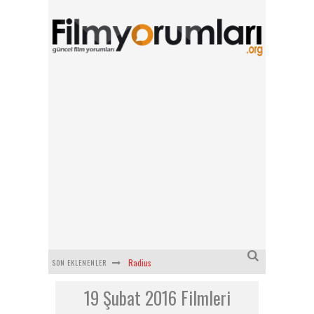
Radius
SON EKLENENLER
19 Şubat 2016 Filmleri
Filmlabs.co ile İngilizce Altyazılı Film İzle