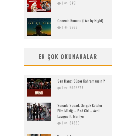
1
9451
Gecenin Kanunu (Live by Night)
1
8268
EN ÇOK OKUNANALAR
Sen Hangi Süper Kahramansın ?
1
5995277
Suicide Squad: Gerçek Kötüler
Film Müziği – Bad Girl – Avril
Lavigne ft. Marilyn
1
84885