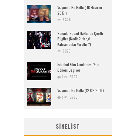
Vizyonda Bu Hafta ( 16 Haziran
2017 )
6376
Suicide Squad Hakkında Çeşitli
Bilgiler (Nedir ? Hangi
Kahramanlar Yer Alır ?)
6226
İstanbul Film Akademesi Yeni
Dönem Başlıyor
1
5692
Vizyonda Bu Hafta (12.02.2016)
1
5686
SINELIST