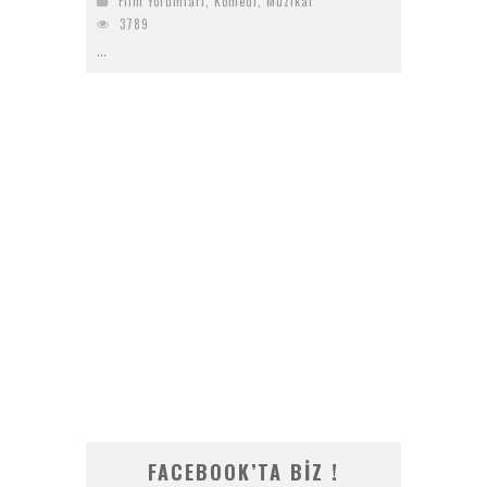
Film Yorumları
,
Komedi
,
Müzikal
3789
...
FACEBOOK’TA BIZ !