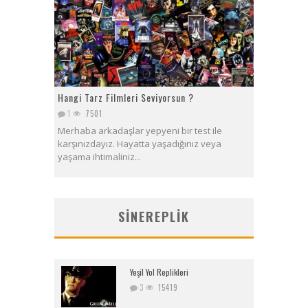
Hangi Tarz Filmleri Seviyorsun ?
1
7501
Merhaba arkadaşlar yepyeni bir test ile
karşınızdayız. Hayatta yaşadığınız veya
yaşama ihtimaliniz...
SINEREPLIK
Yeşil Yol Replikleri
3
15419