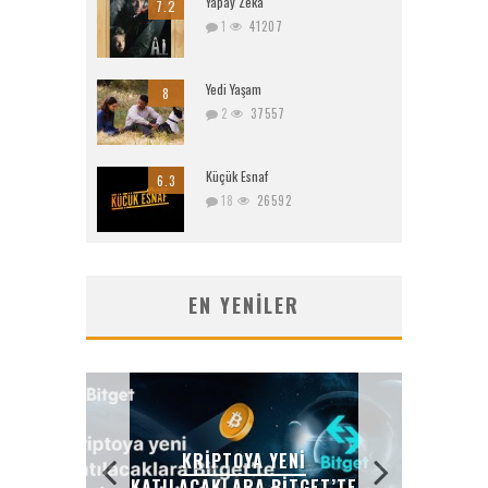
Yapay Zeka
7.2
1
41207
Yedi Yaşam
8
2
37557
Küçük Esnaf
6.3
18
26592
EN YENILER
KRIPTOYA YENI
KATILACAKLARA BITGET’TE