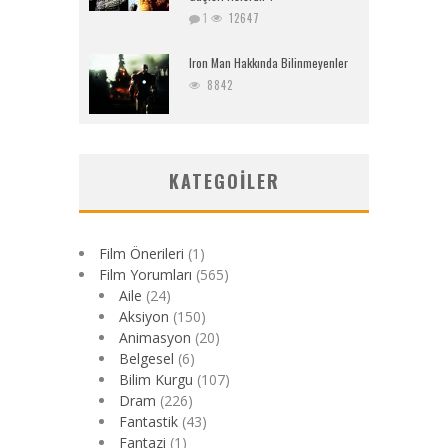
1
12647
Iron Man Hakkında Bilinmeyenler
8842
KATEGOILER
Film Önerileri
(1)
Film Yorumları
(565)
Aile
(24)
Aksiyon
(150)
Animasyon
(20)
Belgesel
(6)
Bilim Kurgu
(107)
Dram
(226)
Fantastik
(43)
Fantazi
(1)