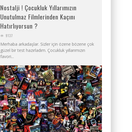
Nostalji ! Çocukluk Yıllarımızın
Unutulmaz Filmlerinden Kaçını
Hatırlıyorsun ?
9137
Merhaba arkadaşlar. Sizler için özene bözene çok
güzel bir test hazırladım. Çocukluk yıllarımızın
favori...