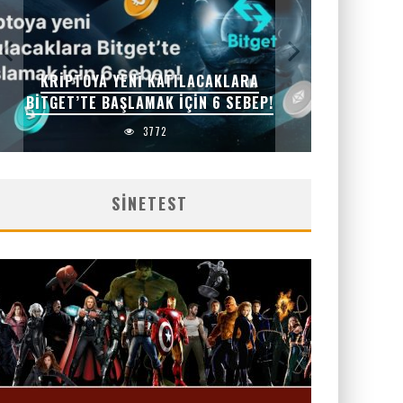
KRIPTOYA YENI KATILACAKLARA
BITGET’TE BAŞLAMAK IÇIN 6 SEBEP!
3772
SINETEST