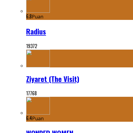
6.8
Puan
Radius
19372
Ziyaret (The Visit)
17768
6.4
Puan