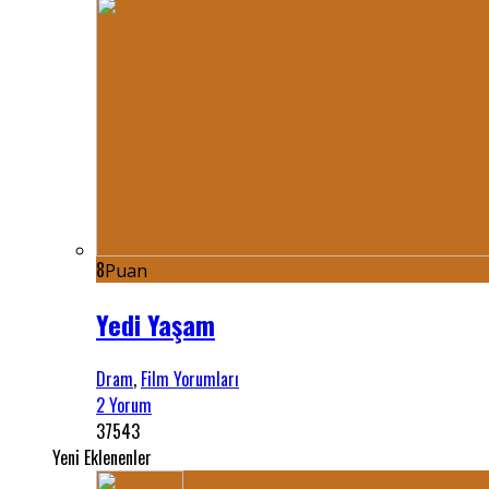
8
Puan
Yedi Yaşam
Dram
,
Film Yorumları
2 Yorum
37543
Yeni Eklenenler