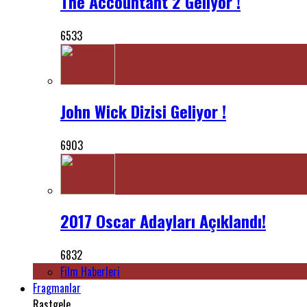
The Accountant 2 Geliyor !
6533
John Wick Dizisi Geliyor !
6903
2017 Oscar Adayları Açıklandı!
6832
Film Haberleri
Fragmanlar
Rastgele