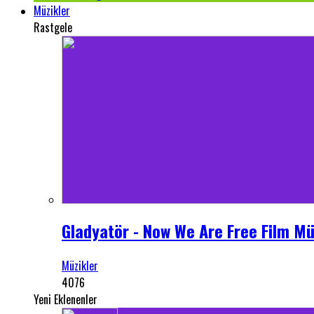
Müzikler
Rastgele
Gladyatör - Now We Are Free Film Mü
Müzikler
4076
Yeni Eklenenler