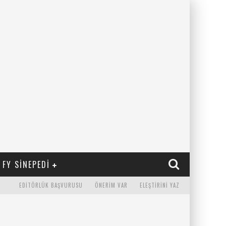
FY SINEPEDI
EDITÖRLÜK BAŞVURUSU
ÖNERIM VAR
ELEŞTIRINI YAZ