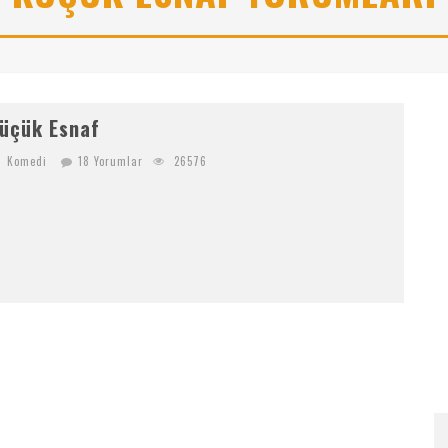
NI NEREDEN BULURUM
K
RIPTOYA YENI KATILACAKLARA BITGET’TE BAŞLAMAK IÇIN 6 SEBEP!
üçük Esnaf
Komedi
18 Yorumlar
26576