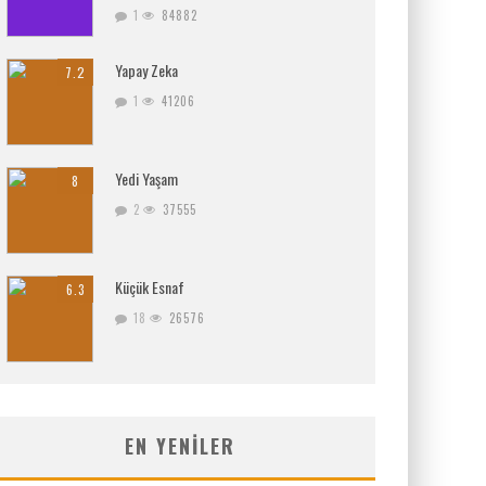
1
84882
Yapay Zeka
7.2
1
41206
Yedi Yaşam
8
2
37555
Küçük Esnaf
6.3
18
26576
EN YENILER