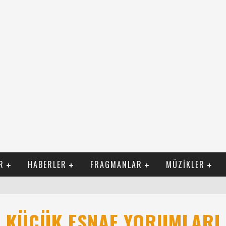
R
HABERLER
FRAGMANLAR
MÜZIKLER
ILI FILM İZLE
KÜÇÜK ESNAF YORUMLARI