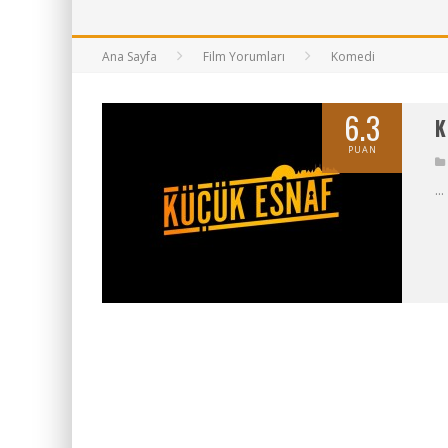
BAYANLARIN SOHBET NUMARALARI
ZIYARET (THE VISIT)
Ana Sayfa
Film Yorumları
Komedi
2017 FILMLERI FULLHDFILMIN.COM
6.3
K
PUAN
...