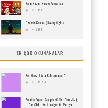
Salur Kazan: Zoraki Kahraman
4.9
1
9450
Gecenin Kanunu (Live by Night)
1
8264
EN ÇOK OKUNANALAR
Sen Hangi Süper Kahramansın ?
1
5995256
Suicide Squad: Gerçek Kötüler Film Müziği
– Bad Girl – Avril Lavigne ft. Marilyn