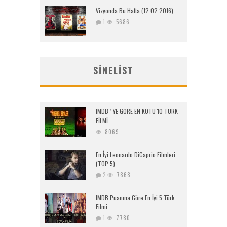
Vizyonda Bu Hafta (12.02.2016)
1
5686
SINELIST
IMDB ‘ YE GÖRE EN KÖTÜ 10 TÜRK
FİLMİ
8069
En İyi Leonardo DiCaprio Filmleri
(TOP 5)
2
7868
IMDB Puanına Göre En İyi 5 Türk
Filmi
1
7780