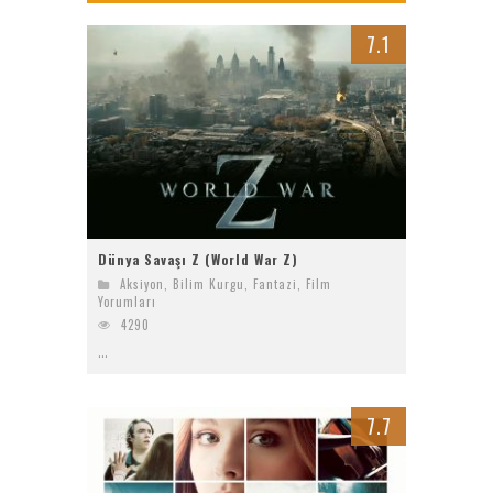
Ziyaret (The Visit)
7.1
2017 Filmleri FullHDFilmin.com
Kriptoya yeni katılacaklara Bitget’te başlamak için 6 sebep!
Radius
Dünya Savaşı Z (World War Z)
Aksiyon
,
Bilim Kurgu
,
Fantazi
,
Film
Yorumları
4290
...
7.7