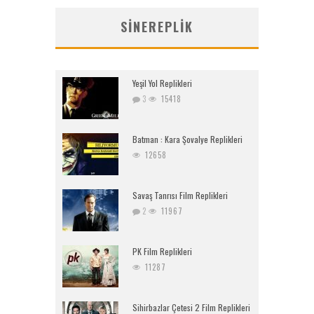
SINEREPLIK
Yeşil Yol Replikleri
3
15418
Batman : Kara Şovalye Replikleri
12658
Savaş Tanrısı Film Replikleri
2
11967
PK Film Replikleri
11287
Sihirbazlar Çetesi 2 Film Replikleri