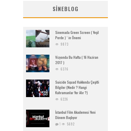
SINEBLOG
Sinemada Green Screen ( Yeşil
Perde ) ‘ in Önemi
9873
Vizyonda Bu Hafta ( 16 Haziran
2017 )
6376
Suicide Squad Hakkında Çeşitli
Bilgiler (Nedir ? Hangi
Kahramanlar Yer Alır ?)
6226
İstanbul Film Akademesi Yeni
Dönem Başlıyor
1
5692