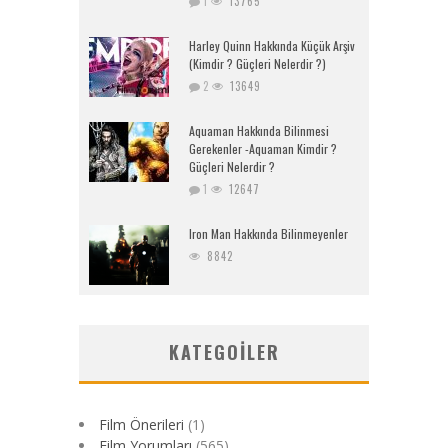
1
13765
Harley Quinn Hakkında Küçük Arşiv
(Kimdir ? Güçleri Nelerdir ?)
2
13649
Aquaman Hakkında Bilinmesi
Gerekenler -Aquaman Kimdir ?
Güçleri Nelerdir ?
1
12647
Iron Man Hakkında Bilinmeyenler
8842
KATEGOILER
Film Önerileri
(1)
Film Yorumları
(565)