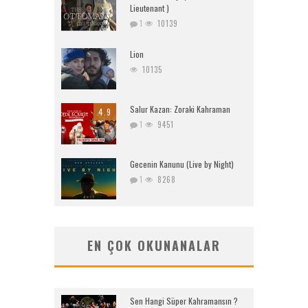
Lieutenant )
1
10139
Lion
10135
Salur Kazan: Zoraki Kahraman
4.9
1
9451
Gecenin Kanunu (Live by Night)
1
8268
EN ÇOK OKUNANALAR
Sen Hangi Süper Kahramansın ?