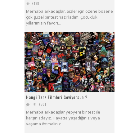
9138
Merhaba arkadaşlar. Sizler için özene bözene
çok güzel bir test hazırladım. Çocukluk
yıllarımızın favori...
Hangi Tarz Filmleri Seviyorsun ?
1
7501
Merhaba arkadaşlar yepyeni bir test ile
karşınızdayız. Hayatta yaşadığınız veya
yaşama ihtimaliniz...