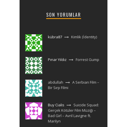
SON YORUMLAR
kübra87
Kimlik (İdentity)
Pınar Yıldız
Forrest Gump
abdullah
A Serbian Film –
Bir Sırp Filmi
Buy Cialis
Suicide Squad:
Gerçek Kötüler Film Müziği –
Bad Girl – Avril Lavigne ft.
Marilyn