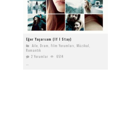
Eğer Yaşarsam (If I Stay)
Aile
,
Dram
,
Film Yorumları
,
Müzikal
,
Romantik
2 Yorumlar
6514
...