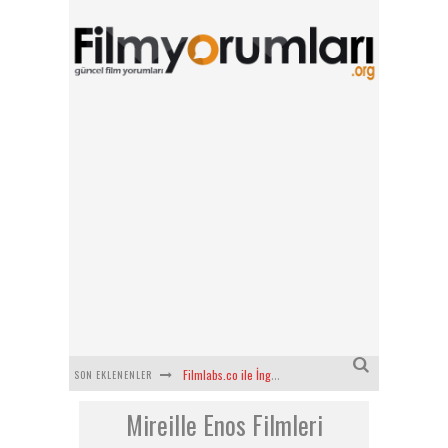
SON EKLENENLER
Filmlabs.co ile İngilizce Altyazılı Film İzle
Mireille Enos Filmleri
Bayanların Sohbet Numaralarını Nereden Bulurum