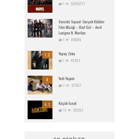
1
5995277
Suicide Squad: Gerçek Kötüler
Film Müziği – Bad Girl – Avril
Lavigne ft. Marilyn
1
84885
Yapay Zeka
7.2
1
41207
Yedi Yaşam
8
2
37557
Küçük Esnaf
6.3
18
26592