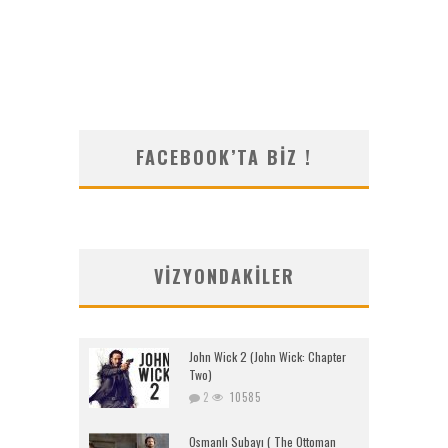
FACEBOOK’TA BIZ !
VIZYONDAKILER
John Wick 2 (John Wick: Chapter
Two)
2
10585
Osmanlı Subayı ( The Ottoman