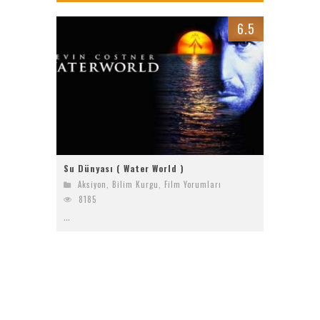
Bayanların Sohbet Numaralarını Nereden Bulurum
6.5
Ziyaret (The Visit)
2017 Filmleri FullHDFilmin.com
Kriptoya yeni katılacaklara Bitget’te başlamak için 6 sebep!
Su Dünyası ( Water World )
Aksiyon
,
Bilim Kurgu
,
Film Yorumları
8185
...