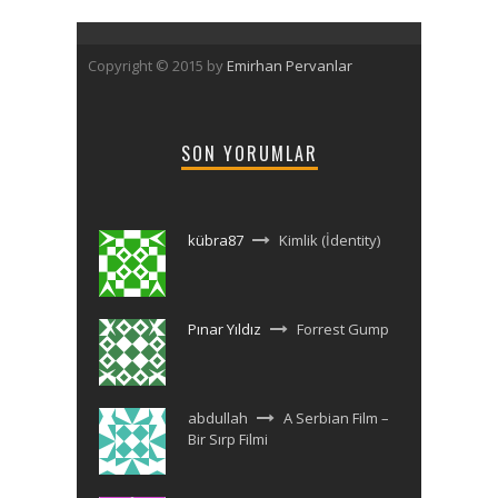
Copyright © 2015 by
Emirhan Pervanlar
SON YORUMLAR
kübra87
Kimlik (İdentity)
Pınar Yıldız
Forrest Gump
abdullah
A Serbian Film –
Bir Sırp Filmi