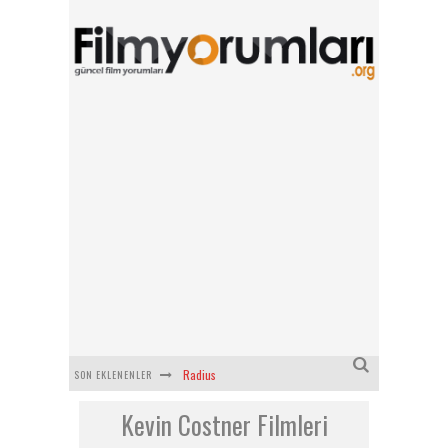
Radius
SON EKLENENLER
Kevin Costner Filmleri
Filmlabs.co ile İngilizce Altyazılı Film İzle