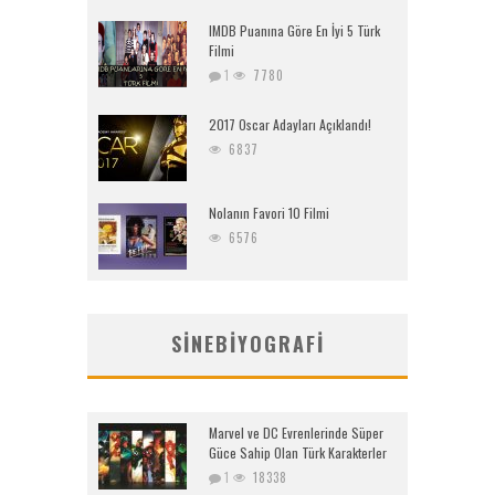
IMDB Puanına Göre En İyi 5 Türk
Filmi
1
7780
2017 Oscar Adayları Açıklandı!
6837
Nolanın Favori 10 Filmi
6576
SINEBIYOGRAFI
Marvel ve DC Evrenlerinde Süper
Güce Sahip Olan Türk Karakterler
1
18338