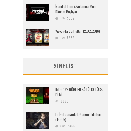
İstanbul Film Akademesi Yeni
Dönem Başlıyor
1
5692
Vizyonda Bu Hafta (12.02.2016)
1
5683
SINELIST
IMDB ‘ YE GÖRE EN KÖTÜ 10 TÜRK
FİLMİ
8069
En İyi Leonardo DiCaprio Filmleri
(TOP 5)
2
7866