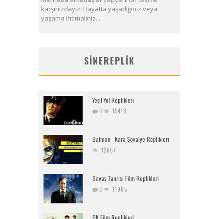
karşınızdayız. Hayatta yaşadığınız veya
yaşama ihtimaliniz...
SINEREPLIK
Yeşil Yol Replikleri
3
15418
Batman : Kara Şovalye Replikleri
12657
Savaş Tanrısı Film Replikleri
2
11965
PK Film Replikleri