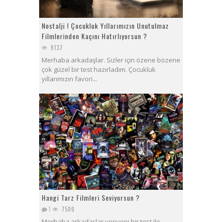
Nostalji ! Çocukluk Yıllarımızın Unutulmaz
Filmlerinden Kaçını Hatırlıyorsun ?
9137
Merhaba arkadaşlar. Sizler için özene bözene
çok güzel bir test hazırladım. Çocukluk
yıllarımızın favori...
Hangi Tarz Filmleri Seviyorsun ?
1
7500
Merhaba arkadaşlar yepyeni bir test ile