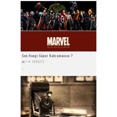
Sen Hangi Süper Kahramansın ?
1
5995272
...