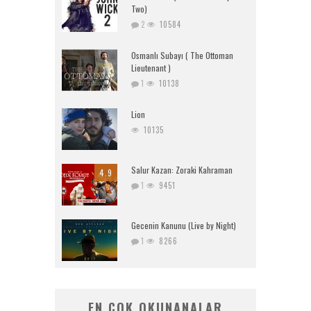
Two)
2
10584
Osmanlı Subayı ( The Ottoman
Lieutenant )
1
10138
Lion
10135
Salur Kazan: Zoraki Kahraman
4.9
1
9451
Gecenin Kanunu (Live by Night)
1
8266
EN ÇOK OKUNANALAR