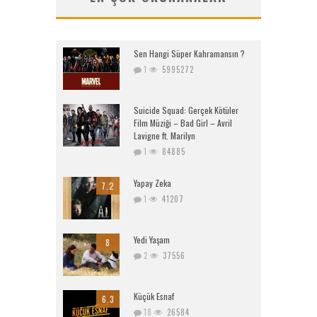
Sen Hangi Süper Kahramansın ?
1
5995272
Suicide Squad: Gerçek Kötüler
Film Müziği – Bad Girl – Avril
Lavigne ft. Marilyn
1
84885
Yapay Zeka
7.2
1
41207
Yedi Yaşam
8
2
37556
Küçük Esnaf
6.3
18
26584