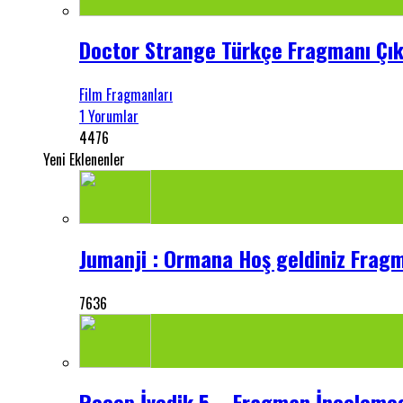
Doctor Strange Türkçe Fragmanı Çıkt
Film Fragmanları
1 Yorumlar
4476
Yeni Eklenenler
Jumanji : Ormana Hoş geldiniz Frag
7636
Recep İvedik 5 – Fragman İnceleme