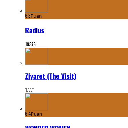
6.8
Puan
Radius
19376
Ziyaret (The Visit)
17771
6.4
Puan