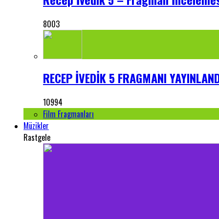
8003
RECEP İVEDİK 5 FRAGMANI YAYINLANDI
10994
Film Fragmanları
Müzikler
Rastgele