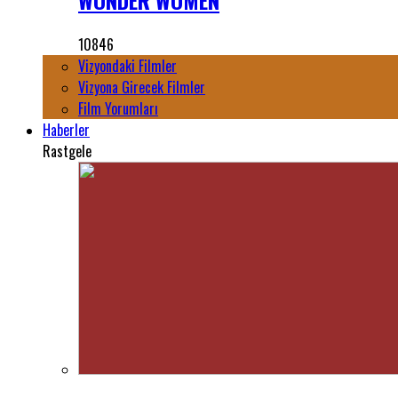
WONDER WOMEN
10846
Vizyondaki Filmler
Vizyona Girecek Filmler
Film Yorumları
Haberler
Rastgele