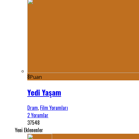
8
Puan
Yedi Yaşam
Dram
,
Film Yorumları
2 Yorumlar
37548
Yeni Eklenenler