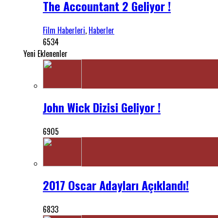
The Accountant 2 Geliyor !
Film Haberleri
,
Haberler
6534
Yeni Eklenenler
John Wick Dizisi Geliyor !
6905
2017 Oscar Adayları Açıklandı!
6833